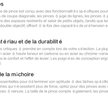
es
e de pince est conçu avec des fonctionnalités spécifiques pour 
de coupe diagonale, les pinces à juge de lignes, les pinces à jo
dre des espaces restreints et saisir de petits objets, tandis qu
 double objectif, offrant à la fois des capacités de préhension 
ériau et de la durabilité
s critiques à prendre en compte lors de votre sélection. La plupa
n acier à haute teneur en carbone ou en acier au chrome-van
dans le confort et l'effet de levier. Les poignées de conceptio
.
de la mâchoire
t essentielles pour déterminer son aptitude à des tâches spécifi
ches qui nécessitent plus de force, optez pour des pinces avec 
inces à rainure. La taille de la pince compte également; les pinc