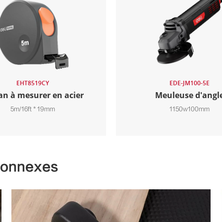
EHT8519CY
EDE-JM100-5E
n à mesurer en acier
Meuleuse d'angl
5m/16ft * 19mm
1150w100mm
 connexes