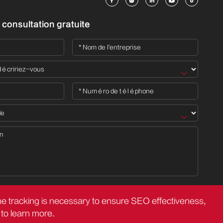





consultation gratuite
the tracking is necessary to ensure SEO effectiveness,
to learn more.