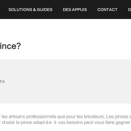
SOLUTIONS & GUIDES
DES APPUIS
CONTACT
D
ince?
ité
r les artisans professionnels que pour les bricoleurs. Les pinces 
r choisir la pince adaptée à vos besoins peut vous faire gagner 