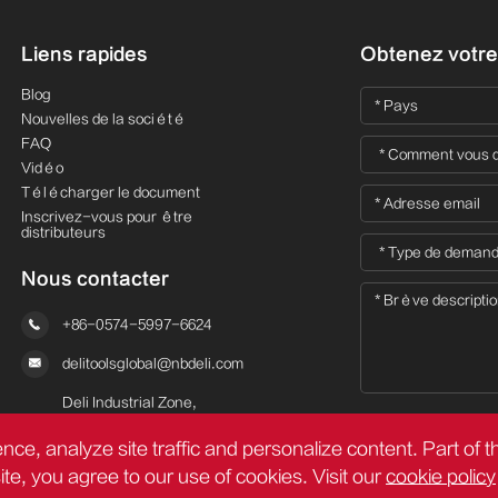
Liens rapides
Obtenez votre 
Blog
Nouvelles de la société
FAQ
Vidéo
Télécharger le document
Inscrivez-vous pour être
distributeurs
Nous contacter

+86-0574-5997-6624

delitoolsglobal@nbdeli.com
Deli Industrial Zone,

Ninghai, Ningbo, Zhejiang,

nce, analyze site traffic and personalize content. Part of 
China
site, you agree to our use of cookies. Visit our
cookie policy