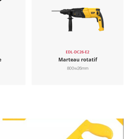
EDL-DC26-E2
e
Marteau rotatif
800w26mm