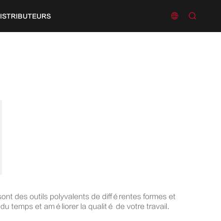


ISTRIBUTEURS
sont des outils polyvalents de différentes formes et
du temps et améliorer la qualité de votre travail.