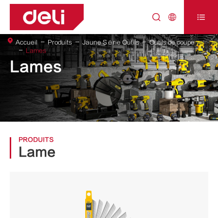



Accueil
Produits
Jaune Série Outils
Outils de coupe
Lames
Lames
PRODUITS
Lame