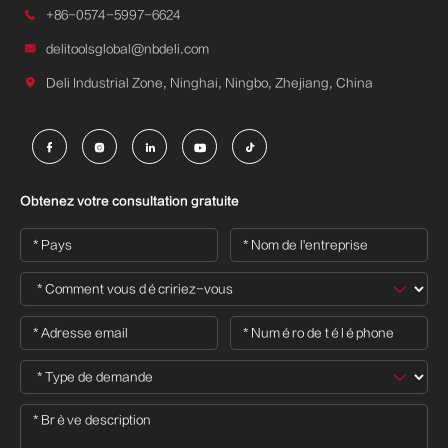

+86-0574-5997-6624

delitoolsglobal@nbdeli.com

Deli Industrial Zone, Ninghai, Ningbo, Zhejiang, China





Obtenez votre consultation gratuite