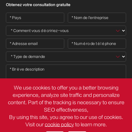
Obtenez votre consultation gratuite
We use cookies to offer you a better browsing
experience, analyze site traffic and personalize
content. Part of the tracking is necessary to ensure

SEO effectiveness,
By using this site, you agree to our use of cookies.
Visit our
cookie policy
to learn more.
Droit d'auteur ©
Deli Group Co.,Ltd.
Tous droits réservés.