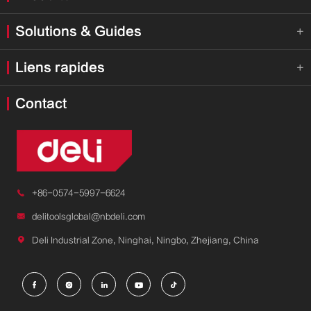
Solutions & Guides

Liens rapides

Contact

+86-0574-5997-6624

delitoolsglobal@nbdeli.com

Deli Industrial Zone, Ninghai, Ningbo, Zhejiang, China




