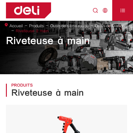



Accueil
Produits
Outils de série rouge
Outils de fixation
Riveteuse à main
Riveteuse à main
PRODUITS
Riveteuse à main