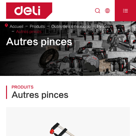



Accueil
Produits
Outils de série rouge
Pinces
Autres pinces
Autres pinces
PRODUITS
Autres pinces