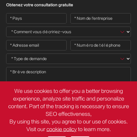
Obtenez votre consultation gratuite
We use cookies to offer you a better browsing
experience, analyze site traffic and personalize
content. Part of the tracking is necessary to ensure

SEO effectiveness,
By using this site, you agree to our use of cookies.
Visit our
cookie policy
to learn more.
Droit d'auteur ©
Deli Group Co.,Ltd.
Tous droits réservés.