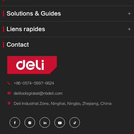
Solutions & Guides

Liens rapides

Contact

+86-0574-5997-6624

delitoolsglobal@nbdeli.com

Deli Industrial Zone, Ninghai, Ningbo, Zhejiang, China




