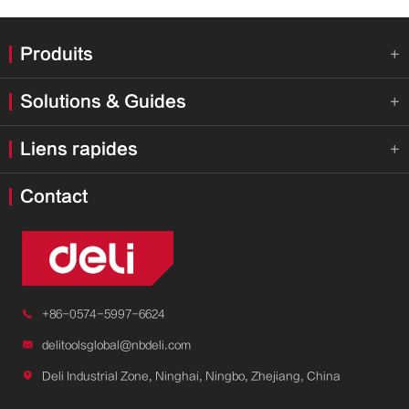
Produits

Solutions & Guides

Liens rapides

Contact

+86-0574-5997-6624

delitoolsglobal@nbdeli.com

Deli Industrial Zone, Ninghai, Ningbo, Zhejiang, China