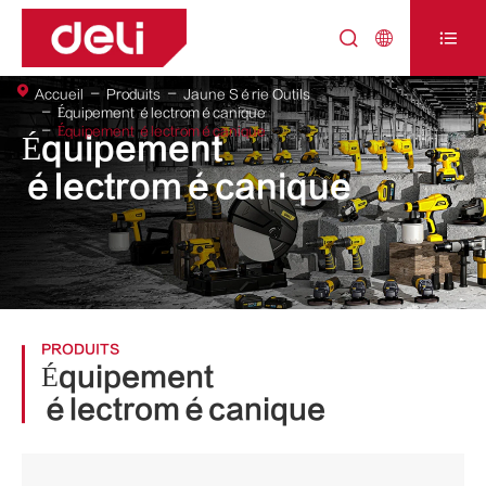



Accueil
Produits
Jaune Série Outils
Équipement électromécanique
Équipement électromécanique
Équipement
électromécanique
PRODUITS
Équipement
électromécanique