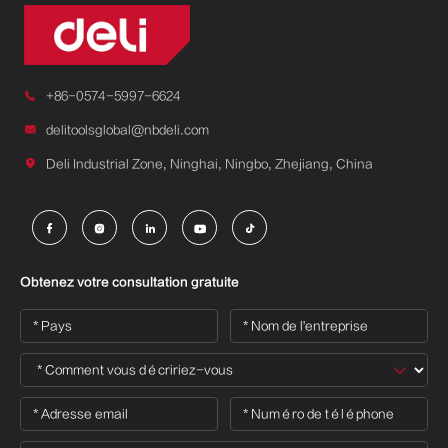

+86-0574-5997-6624

delitoolsglobal@nbdeli.com

Deli Industrial Zone, Ninghai, Ningbo, Zhejiang, China





Obtenez votre consultation gratuite