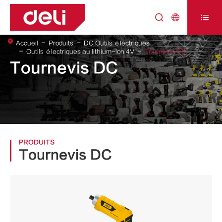



Accueil
Produits
DC Outils électriques
Outils électriques au lithium-ion 4V
Tournevis DC
Tournevis DC
PRODUITS
Tournevis DC