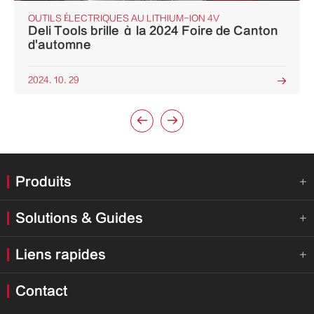
OUTILS ÉLECTRIQUES AU LITHIUM-ION 4V
Deli Tools brille à la 2024 Foire de Canton
d'automne
2024. 10. 29



Produits

Solutions & Guides

Liens rapides

Contact