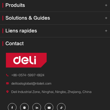
Produits

Solutions & Guides

Liens rapides

Contact

+86-0574-5997-6624

delitoolsglobal@nbdeli.com

Deli Industrial Zone, Ninghai, Ningbo, Zhejiang, China




