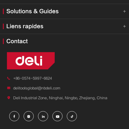
Solutions & Guides

Liens rapides

Contact

+86-0574-5997-6624

delitoolsglobal@nbdeli.com

Deli Industrial Zone, Ninghai, Ningbo, Zhejiang, China




