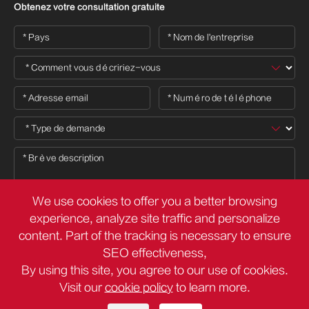
Obtenez votre consultation gratuite
We use cookies to offer you a better browsing
experience, analyze site traffic and personalize
content. Part of the tracking is necessary to ensure

SEO effectiveness,
By using this site, you agree to our use of cookies.
Visit our
cookie policy
to learn more.
Droit d'auteur ©
Deli Group Co.,Ltd.
Tous droits réservés.
Plan du site
Politique de confidentialité