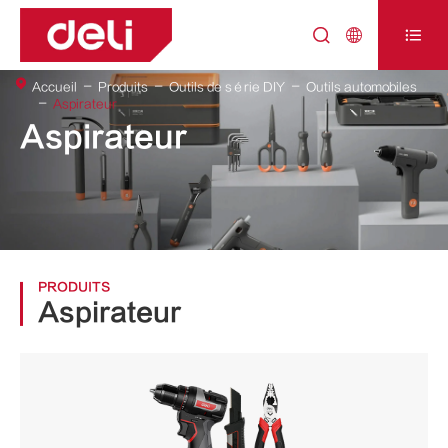



Accueil
Produits
Outils de série DIY
Outils automobiles
Aspirateur
Aspirateur
PRODUITS
Aspirateur