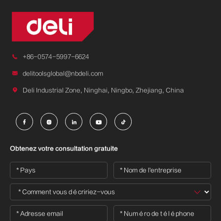

+86-0574-5997-6624

delitoolsglobal@nbdeli.com

Deli Industrial Zone, Ninghai, Ningbo, Zhejiang, China





Obtenez votre consultation gratuite