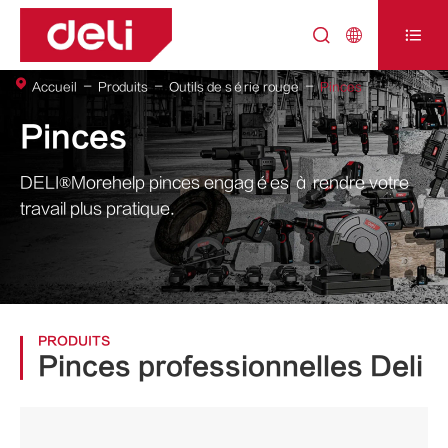



Accueil
Produits
Outils de série rouge
Pinces
Pinces
DELI®Morehelp pinces engagées à rendre votre
travail plus pratique.
PRODUITS
Pinces professionnelles Deli