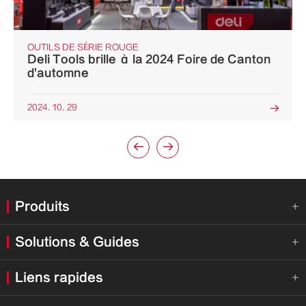
OUTILS DE SÉRIE ROUGE
Deli Tools brille à la 2024 Foire de Canton
d'automne
2024. 10. 29



Produits

Solutions & Guides

Liens rapides
