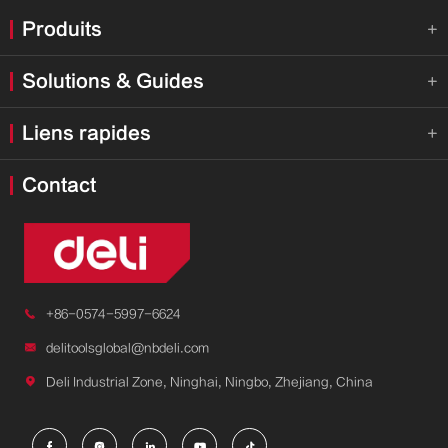
Produits

Solutions & Guides

Liens rapides

Contact

+86-0574-5997-6624

delitoolsglobal@nbdeli.com

Deli Industrial Zone, Ninghai, Ningbo, Zhejiang, China




