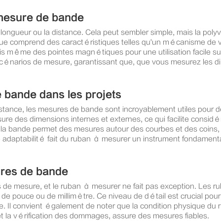
 mesure de bande
longueur ou la distance. Cela peut sembler simple, mais la poly
ue comprend des caractéristiques telles qu'un mécanisme de ver
fois même des pointes magnétiques pour une utilisation facile s
cénarios de mesure, garantissant que, que vous mesurez les di
 bande dans les projets
istance, les mesures de bande sont incroyablement utiles pour 
e des dimensions internes et externes, ce qui facilite considér
de la bande permet des mesures autour des courbes et des coins, 
adaptabilité fait du ruban à mesurer un instrument fondamental 
ures de bande
ils de mesure, et le ruban à mesurer ne fait pas exception. Le
de pouce ou de millimètre. Ce niveau de détail est crucial pour
rale. Il convient également de noter que la condition physique d
t la vérification des dommages, assure des mesures fiables.