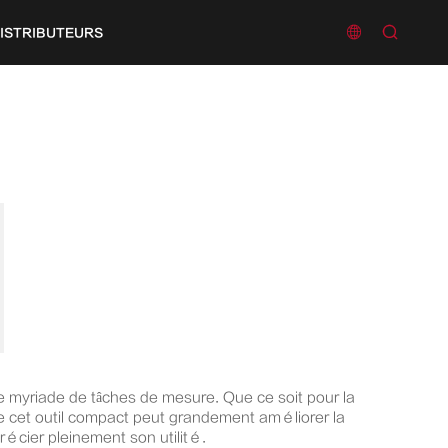


ISTRIBUTEURS
ne myriade de tâches de mesure. Que ce soit pour la
 de cet outil compact peut grandement améliorer la
récier pleinement son utilité.