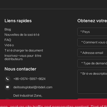
Liens rapides
Obtenez votre 
Blog
Nouvelles de la société
FAQ
Vidéo
Télécharger le document
Inscrivez-vous pour être
distributeurs
Nous contacter

+86-0574-5997-6624

delitoolsglobal@nbdeli.com
Deli Industrial Zone,

Ninghai, Ningbo, Zhejiang,

China