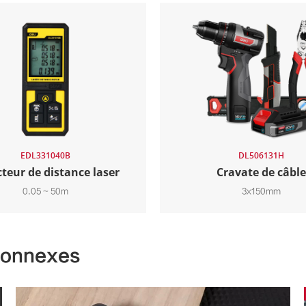
EDL331040B
DL506131H
teur de distance laser
Cravate de câble
0.05 ~ 50m
3x150mm
 connexes