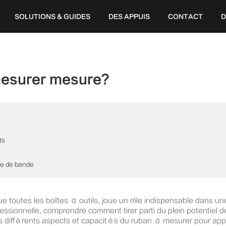
SOLUTIONS & GUIDES
DES APPUIS
CONTACT
D
mesurer mesure?
ts
re de bande
e toutes les boîtes à outils, joue un rôle indispensable dans u
rofessionnelle, comprendre comment tirer parti du plein potentiel
les différents aspects et capacités du ruban à mesurer pour app