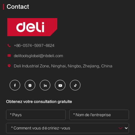
Contact

+86-0574-5997-6624

delitoolsglobal@nbdeli.com

Deli Industrial Zone, Ninghai, Ningbo, Zhejiang, China





Obtenez votre consultation gratuite