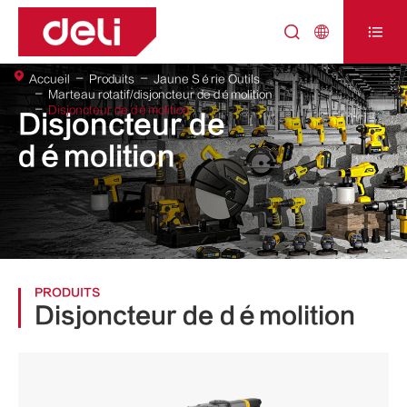



Accueil
Produits
Jaune Série Outils
Marteau rotatif/disjoncteur de démolition
Disjoncteur de démolition
Disjoncteur de
démolition
PRODUITS
Disjoncteur de démolition