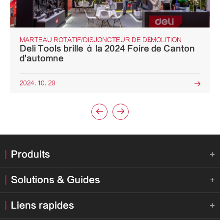
MARTEAU ROTATIF/DISJONCTEUR DE DÉMOLITION
Deli Tools brille à la 2024 Foire de Canton
d'automne
2024. 10. 29



Produits

Solutions & Guides

Liens rapides
