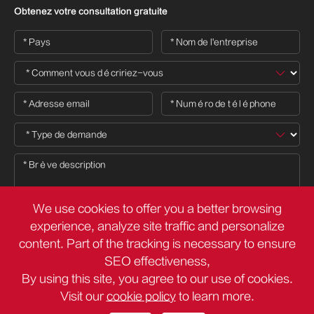
Obtenez votre consultation gratuite
We use cookies to offer you a better browsing
experience, analyze site traffic and personalize
content. Part of the tracking is necessary to ensure

SEO effectiveness,
By using this site, you agree to our use of cookies.
Visit our
cookie policy
to learn more.
Droit d'auteur ©
Deli Group Co.,Ltd.
Tous droits réservés.