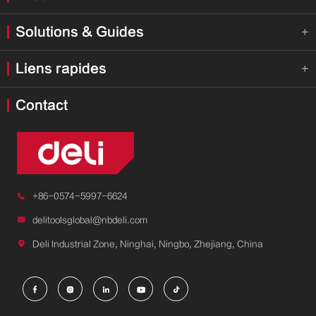
Solutions & Guides

Liens rapides

Contact

+86-0574-5997-6624

delitoolsglobal@nbdeli.com

Deli Industrial Zone, Ninghai, Ningbo, Zhejiang, China




