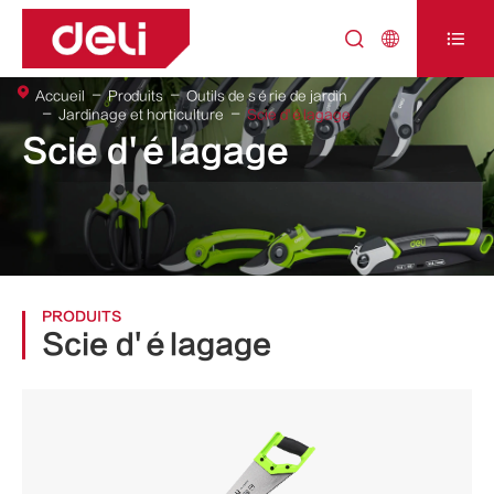



Accueil
Produits
Outils de série de jardin
Jardinage et horticulture
Scie d'élagage
Scie d'élagage
PRODUITS
Scie d'élagage