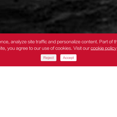
nce, analyze site traffic and personalize content. Part of 
site, you agree to our use of cookies. Visit our
cookie policy
Reject
Accept