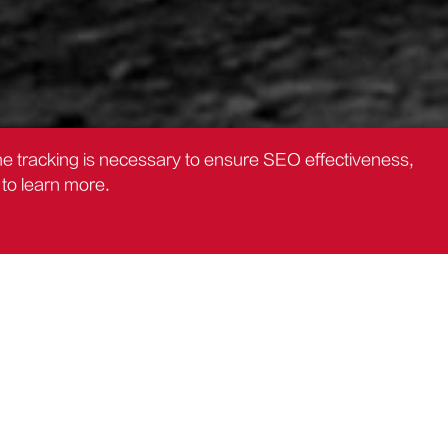
the tracking is necessary to ensure SEO effectiveness,
to learn more.
