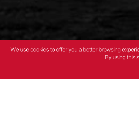
We use cookies to offer you a better browsing experie
By using this 
PRODUITS
Ruban à mesurer

PRODUITS
DC Outils électriques
