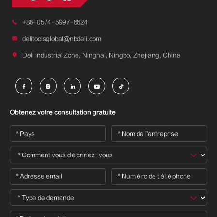

+86-0574-5997-6624

delitoolsglobal@nbdeli.com

Deli Industrial Zone, Ninghai, Ningbo, Zhejiang, China





Obtenez votre consultation gratuite