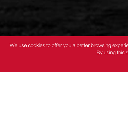
We use cookies to offer you a better browsing experie
By using this 
PRODUITS
Pompe compresseur d'air

PRODUITS
DC Outils électriques
