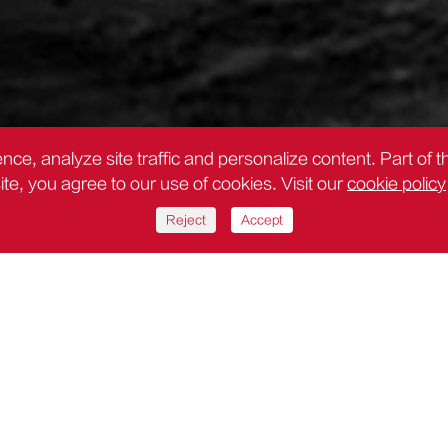
nce, analyze site traffic and personalize content. Part of 
site, you agree to our use of cookies. Visit our
cookie policy
Reject
Accept