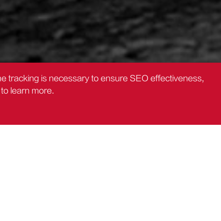
the tracking is necessary to ensure SEO effectiveness,
to learn more.
