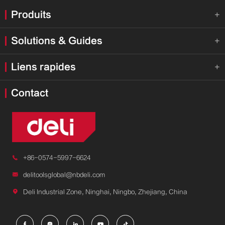
Produits

Solutions & Guides

Liens rapides

Contact

+86-0574-5997-6624

delitoolsglobal@nbdeli.com

Deli Industrial Zone, Ninghai, Ningbo, Zhejiang, China




