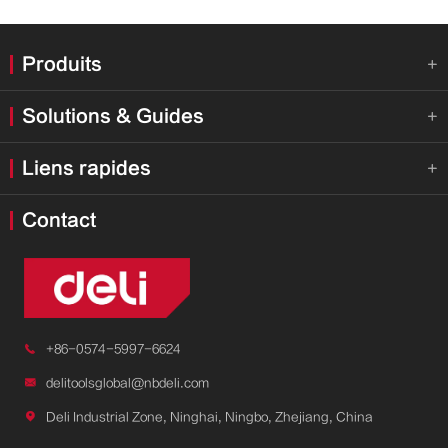
Produits

Solutions & Guides

Liens rapides

Contact

+86-0574-5997-6624

delitoolsglobal@nbdeli.com

Deli Industrial Zone, Ninghai, Ningbo, Zhejiang, China