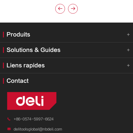


Produits

Solutions & Guides

Liens rapides

Contact

+86-0574-5997-6624

delitoolsglobal@nbdeli.com