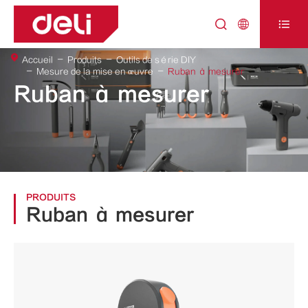



Accueil
Produits
Outils de série DIY
Mesure de la mise en œuvre
Ruban à mesurer
Ruban à mesurer
PRODUITS
Ruban à mesurer