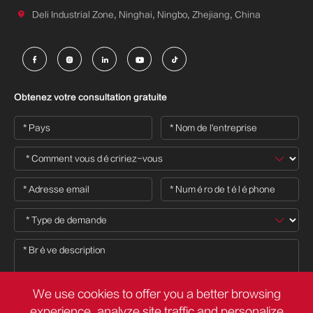

Deli Industrial Zone, Ninghai, Ningbo, Zhejiang, China





Obtenez votre consultation gratuite
We use cookies to offer you a better browsing
experience, analyze site traffic and personalize