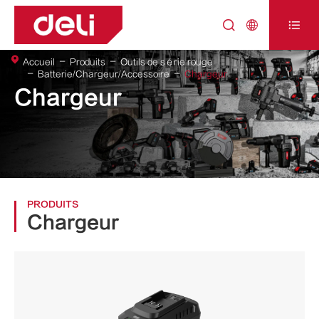



Accueil
Produits
Outils de série rouge
Batterie/Chargeur/Accessoire
Chargeur
Chargeur
PRODUITS
Chargeur