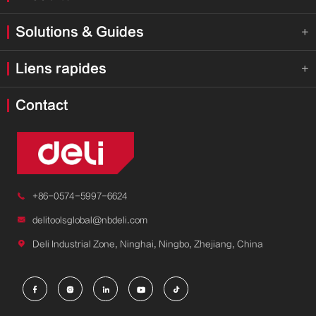
Solutions & Guides

Liens rapides

Contact

+86-0574-5997-6624

delitoolsglobal@nbdeli.com

Deli Industrial Zone, Ninghai, Ningbo, Zhejiang, China




