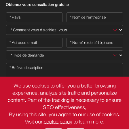
Obtenez votre consultation gratuite
We use cookies to offer you a better browsing
experience, analyze site traffic and personalize
content. Part of the tracking is necessary to ensure

SEO effectiveness,
By using this site, you agree to our use of cookies.
Visit our
cookie policy
to learn more.
Droit d'auteur ©
Deli Group Co.,Ltd.
Tous droits réservés.