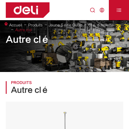



Accueil
Produits
Jaune Série Outils
Clé à molette
Autre clé
Autre clé
PRODUITS
Autre clé