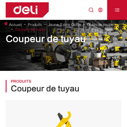



Accueil
Produits
Jaune Série Outils
Outils de coupe
Coupeur de tuyau
Coupeur de tuyau
PRODUITS
Coupeur de tuyau