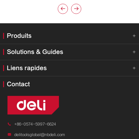


Produits

Solutions & Guides

Liens rapides

Contact

+86-0574-5997-6624

delitoolsglobal@nbdeli.com