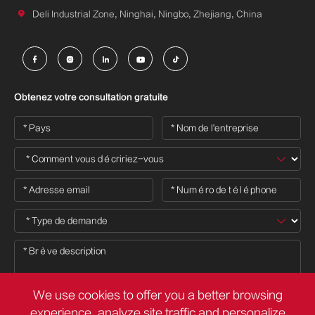

Deli Industrial Zone, Ninghai, Ningbo, Zhejiang, China





Obtenez votre consultation gratuite
We use cookies to offer you a better browsing
experience, analyze site traffic and personalize