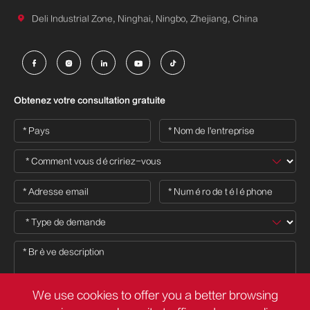

Deli Industrial Zone, Ninghai, Ningbo, Zhejiang, China





Obtenez votre consultation gratuite
We use cookies to offer you a better browsing