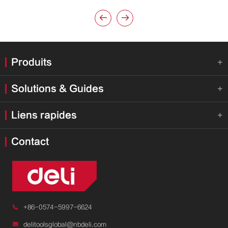


Produits

Solutions & Guides

Liens rapides

Contact

+86-0574-5997-6624

delitoolsglobal@nbdeli.com