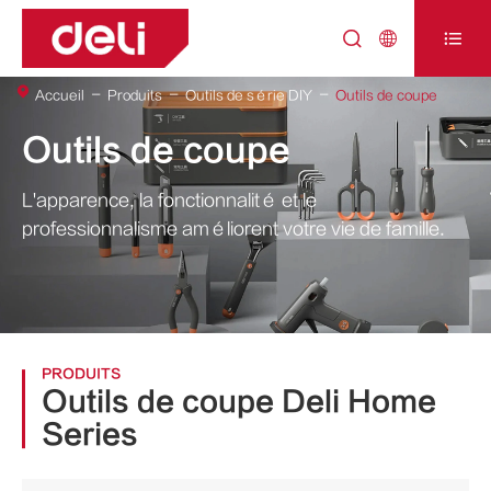



Accueil
Produits
Outils de série DIY
Outils de coupe
Outils de coupe
L'apparence, la fonctionnalité et le
professionnalisme améliorent votre vie de famille.
PRODUITS
Outils de coupe Deli Home
Series