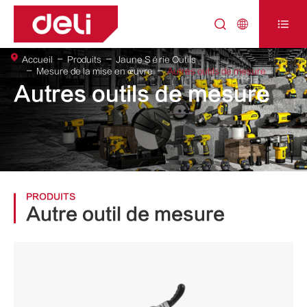



Accueil
Produits
Jaune Série Outils
Mesure de la mise en œuvre
Autres outils de mesure
Autres outils de mesure
PRODUITS
Autre outil de mesure