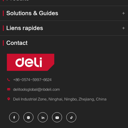
Solutions & Guides

Liens rapides

Contact

+86-0574-5997-6624

delitoolsglobal@nbdeli.com

Deli Industrial Zone, Ninghai, Ningbo, Zhejiang, China




