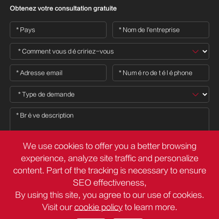
Obtenez votre consultation gratuite
We use cookies to offer you a better browsing
experience, analyze site traffic and personalize
content. Part of the tracking is necessary to ensure

SEO effectiveness,
By using this site, you agree to our use of cookies.
Visit our
cookie policy
to learn more.
Droit d'auteur ©
Deli Group Co.,Ltd.
Tous droits réservés.