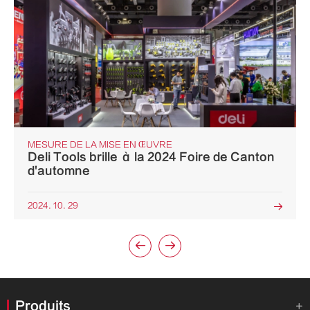
MESURE DE LA MISE EN ŒUVRE
Deli Tools brille à la 2024 Foire de Canton
d'automne
2024. 10. 29



Produits
