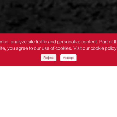
nce, analyze site traffic and personalize content. Part of 
site, you agree to our use of cookies. Visit our
cookie policy
Reject
Accept