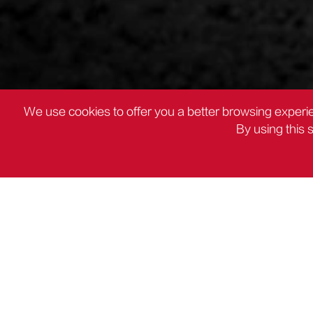
We use cookies to offer you a better browsing experie
By using this 
PRODUITS
Lampe LED

PRODUITS
DC Outils électriques
