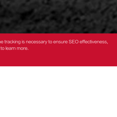
the tracking is necessary to ensure SEO effectiveness,
to learn more.
